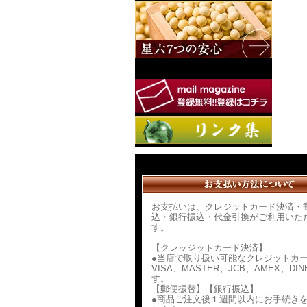
お支払いは、クレジットカード決済・
込・銀行振込・代金引換がご利用いた
す。
【クレッジットカード決済】
●当店で取り扱い可能なクレジットカ
VISA、MASTER、JCB、AMEX、DIN
す。
【郵便振替】【銀行振込】
●商品ご注文後１週間以内にお手続き