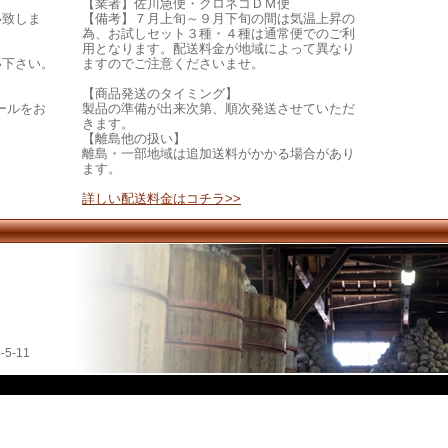
【業者】佐川急便・クロネコＤＭ便
い致しま
【備考】７月上旬～９月下旬の間は気温上昇の
為、お試しセット３種・４種は通常便でのご利
用となります。配送料金が地域によって異なり
い下さい。
ますのでご注意くださいませ。
【商品発送のタイミング】
ールをお
製品の準備が出来次第、順次発送させていただ
きます。
【離島他の扱い】
離島・一部地域は追加送料がかかる場合があり
ます。
詳しい配送料金はコチラ>>
5-11