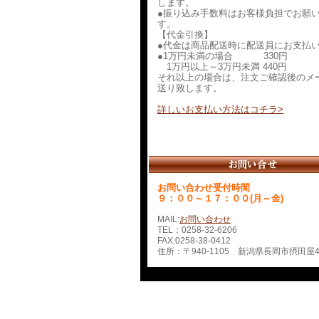
します。
●振り込み手数料はお客様負担でお願
す。
【代金引換】
●代金は商品配送時に配送員にお支払
●1万円未満の場合 330円
1万円以上～3万円未満 440円
それ以上の場合は、注文ご確認後のメ
送り致します。
詳しいお支払い方法はコチラ>
お問い合わせ受付時間
９：００～１７：００(月～金)
MAIL:
お問い合わせ
TEL：0258-32-6206
FAX:0258-38-0412
住所：〒940-1105 新潟県長岡市摂田屋4-