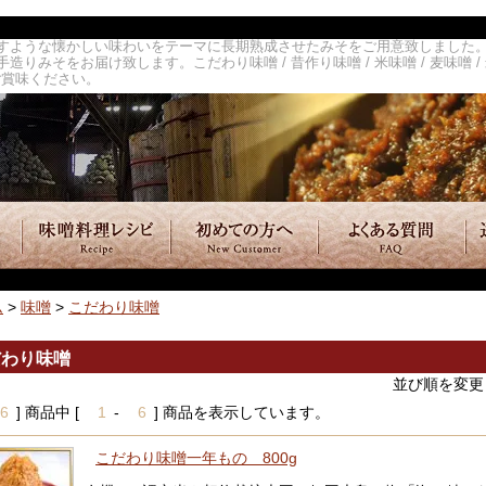
すような懐かしい味わいをテーマに長期熟成させたみそをご用意致しました。無
みそをお届け致します。こだわり味噌 / 昔作り味噌 / 米味噌 / 麦味噌 /
ご賞味ください。
ム
>
味噌
>
こだわり味噌
だわり味噌
並び順を変更
6
] 商品中 [
1
-
6
] 商品を表示しています。
こだわり味噌一年もの 800g