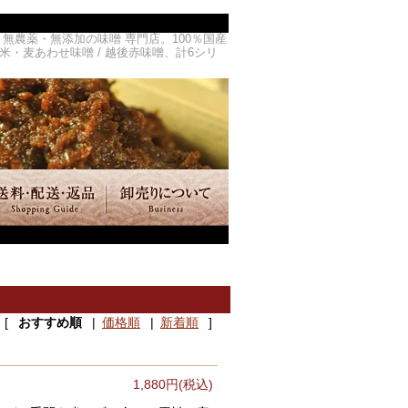
農薬・無添加の味噌 専門店。100％国産
 米・麦あわせ味噌 / 越後赤味噌、計6シリ
[
おすすめ順
|
価格順
|
新着順
]
1,880円(税込)