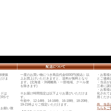
郵便振
一度のお買い物につき商品代金6000円(税込）以
・お客様
だけま
上お買上げいただきますと、送料が無料となり
とご連絡
ます。(北海道・沖縄離島・一部地域、クール便
・当店が
を除きます)
三者に譲
・お客様
ードは
※お届け時間指定は以下よりお選びいただけま
化されて
ERSで
す。
用くださ
午前中、12-14時、14-16時、16-18時、18-20時、
19-21時よりご指定いただけます。
尚、当店
をお願い致
ちらをご