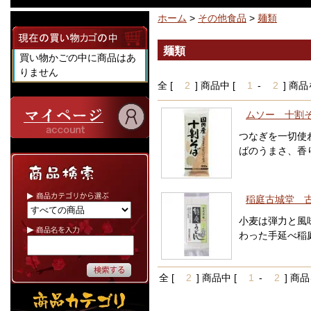
ホーム
>
その他食品
>
麺類
麺類
買い物かごの中に商品はあ
りません
全 [
2
] 商品中 [
1
-
2
] 商
ムソー 十割そ
つなぎを一切使
ばのうまさ、香
稲庭古城堂 古
小麦は弾力と風
わった手延べ稲
全 [
2
] 商品中 [
1
-
2
] 商