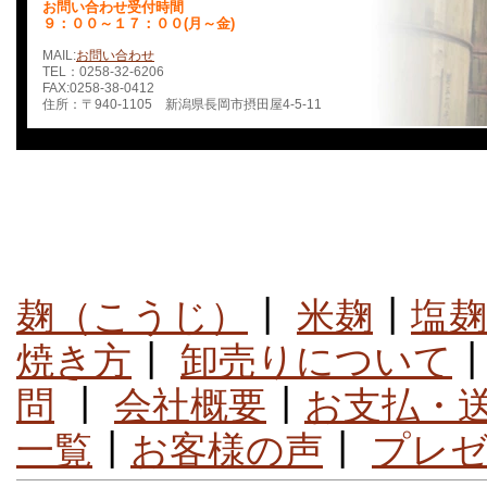
お問い合わせ受付時間
９：００～１７：００(月～金)
MAIL:
お問い合わせ
TEL：0258-32-6206
FAX:0258-38-0412
住所：〒940-1105 新潟県長岡市摂田屋4-5-11
麹（こうじ）
┃
米麹
┃
塩麹
焼き方
┃
卸売りについて
問
┃
会社概要
┃
お支払・
一覧
┃
お客様の声
┃
プレ