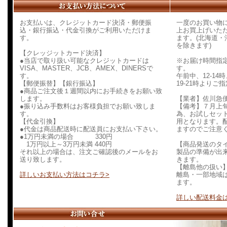
お支払いは、クレジットカード決済・郵便振
一度のお買い物に
込・銀行振込・代金引換がご利用いただけま
上お買上げいた
す。
ます。(北海道
を除きます)
【クレッジットカード決済】
●当店で取り扱い可能なクレジットカードは
※お届け時間指
VISA、MASTER、JCB、AMEX、DINERSで
す。
す。
午前中、12-14時、
【郵便振替】【銀行振込】
19-21時より
●商品ご注文後１週間以内にお手続きをお願い致
します。
【業者】佐川急
●振り込み手数料はお客様負担でお願い致しま
【備考】７月上
す。
為、お試しセッ
【代金引換】
用となります。
●代金は商品配送時に配送員にお支払い下さい。
ますのでご注意
●1万円未満の場合 330円
1万円以上～3万円未満 440円
【商品発送のタ
それ以上の場合は、注文ご確認後のメールをお
製品の準備が出
送り致します。
きます。
【離島他の扱い
詳しいお支払い方法はコチラ>
離島・一部地域
ます。
詳しい配送料金は