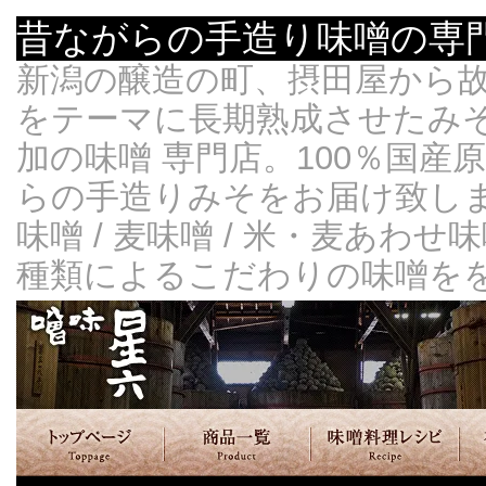
昔ながらの手造り味噌の専
新潟の醸造の町、摂田屋から
をテーマに長期熟成させたみ
加の味噌 専門店。100％国
らの手造りみそをお届け致します
味噌 / 麦味噌 / 米・麦あわせ
種類によるこだわりの味噌を