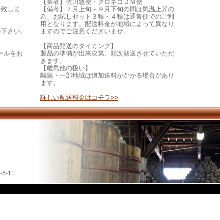
【業者】佐川急便・クロネコＤＭ便
い致しま
【備考】７月上旬～９月下旬の間は気温上昇の
為、お試しセット３種・４種は通常便でのご利
用となります。配送料金が地域によって異なり
い下さい。
ますのでご注意くださいませ。
【商品発送のタイミング】
ールをお
製品の準備が出来次第、順次発送させていただ
きます。
【離島他の扱い】
離島・一部地域は追加送料がかかる場合があり
ます。
詳しい配送料金はコチラ>>
5-11