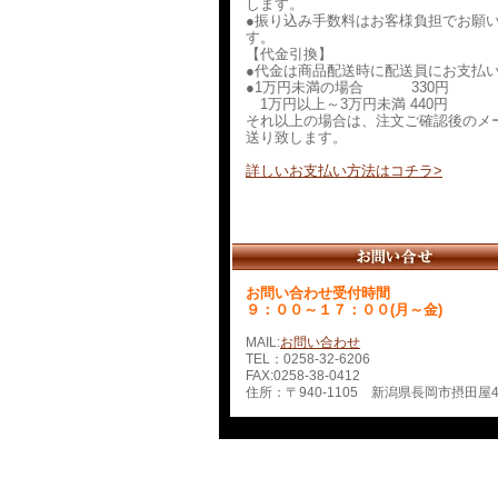
します。
●振り込み手数料はお客様負担でお願
す。
【代金引換】
●代金は商品配送時に配送員にお支払
●1万円未満の場合 330円
1万円以上～3万円未満 440円
それ以上の場合は、注文ご確認後のメ
送り致します。
詳しいお支払い方法はコチラ>
お問い合わせ受付時間
９：００～１７：００(月～金)
MAIL:
お問い合わせ
TEL：0258-32-6206
FAX:0258-38-0412
住所：〒940-1105 新潟県長岡市摂田屋4-