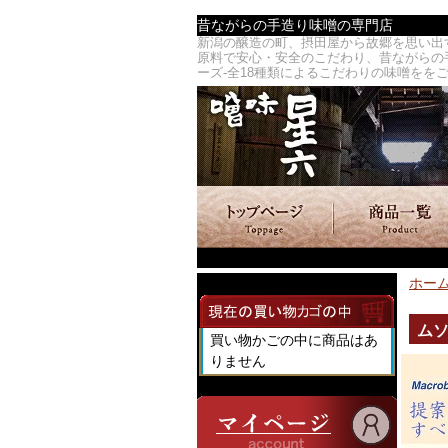
昔ながらの手造り味噌の専門店
新潟の醸造の町、摂田屋から故郷を思い出
原料で安心・安全のこだわり、昔ながらの手造り
ーズ-全18種類によるこだわりの味噌をを
ホー
ムソ
買い物かごの中に商品はあ
りません