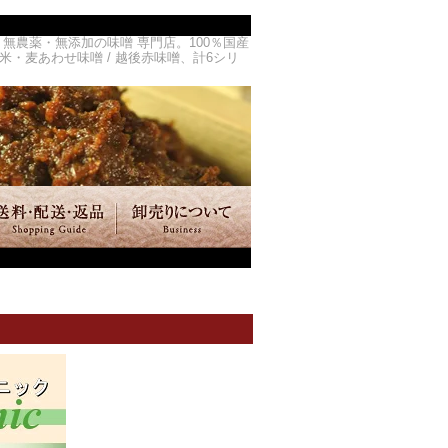
農薬・無添加の味噌 専門店。100％国産
 米・麦あわせ味噌 / 越後赤味噌、計6シリ