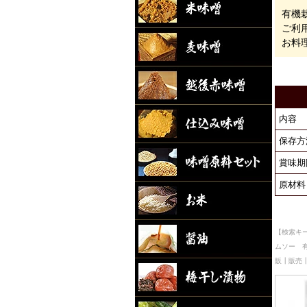
有機
ご利
お料
内容
保存方
賞味期
原材料
【検索キ
ムソー 
販┃販売