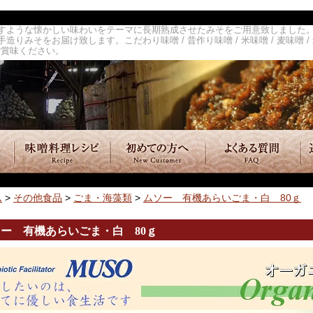
すような懐かしい味わいをテーマに長期熟成させたみそをご用意致しました。無
みそをお届け致します。こだわり味噌 / 昔作り味噌 / 米味噌 / 麦味噌 /
ご賞味ください。
ム
>
その他食品
>
ごま・海藻類
>
ムソー 有機あらいごま・白 80ｇ
ー 有機あらいごま・白 80ｇ