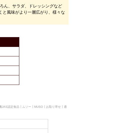
ちろん、サラダ、ドレッシングなど
くと風味がより一層広がり、様々な
JAS認定食品┃ムソー┃MUSO┃お取り寄せ┃通