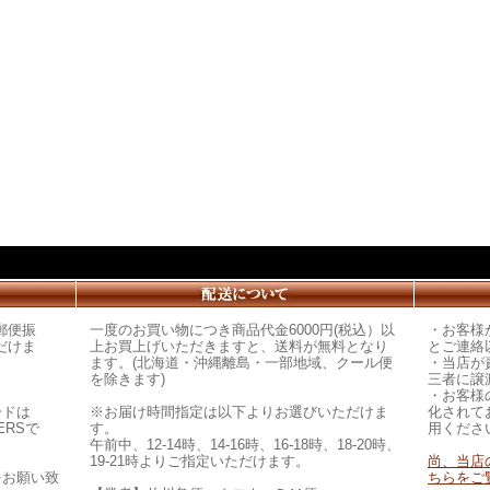
郵便振
一度のお買い物につき商品代金6000円(税込）以
・お客様
だけま
上お買上げいただきますと、送料が無料となり
とご連絡
ます。(北海道・沖縄離島・一部地域、クール便
・当店が
を除きます)
三者に譲
・お客様
ードは
※お届け時間指定は以下よりお選びいただけま
化されて
ERSで
す。
用くださ
午前中、12-14時、14-16時、16-18時、18-20時、
19-21時よりご指定いただけます。
尚、当店
をお願い致
ちらをご