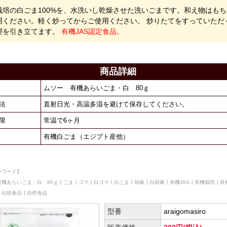
栽培の白ごま100%を、水洗いし乾燥させた洗いごまです。和え物はも
用ください。軽く炒ってからご使用ください。 炒りたてをすっていただ
理を引き立てます。
有機JAS認定食品。
商品詳細
ムソー 有機あらいごま・白 80ｇ
法
直射日光・高温多湿を避けて保存してください。
限
常温で6ヶ月
有機白ごま（エジプト産他）
ーワード】
有機あらいごま・白 80ｇ┃ごま┃ゴマ┃白ゴマ┃白ごま┃胡麻┃白胡麻┃有機JAS┃有機栽培┃有機
┃伝統食品┃自然食品
型番
araigomasiro