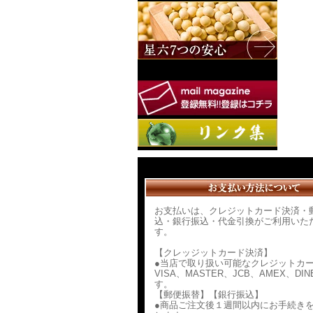
お支払いは、クレジットカード決済・
込・銀行振込・代金引換がご利用いた
す。
【クレッジットカード決済】
●当店で取り扱い可能なクレジットカ
VISA、MASTER、JCB、AMEX、DIN
す。
【郵便振替】【銀行振込】
●商品ご注文後１週間以内にお手続き