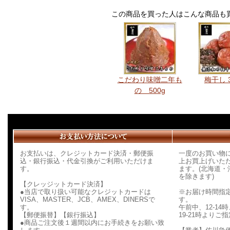
この商品を買った人はこんな商品も
こだわり味噌二年も
梅干し 3
の 500g
お支払いは、クレジットカード決済・郵便振
一度のお買い物に
込・銀行振込・代金引換がご利用いただけま
上お買上げいた
す。
ます。(北海道
を除きます)
【クレッジットカード決済】
●当店で取り扱い可能なクレジットカードは
※お届け時間指
VISA、MASTER、JCB、AMEX、DINERSで
す。
す。
午前中、12-14時、
【郵便振替】【銀行振込】
19-21時より
●商品ご注文後１週間以内にお手続きをお願い致