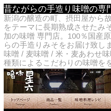
昔ながらの手造り味噌の専
新潟の醸造の町、摂田屋から
をテーマに長期熟成させたみ
加の味噌 専門店。100％国
らの手造りみそをお届け致します
味噌 / 麦味噌 / 米・麦あわせ
種類によるこだわりの味噌を