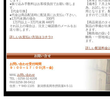
します。
【業者】佐川急
●振り込み手数料はお客様負担でお願い致しま
【備考】７月上
す。
為、お試しセッ
【代金引換】
用となります。
●代金は商品配送時に配送員にお支払い下さい。
ますのでご注意
●1万円未満の場合 330円
1万円以上～3万円未満 440円
【商品発送のタ
それ以上の場合は、注文ご確認後のメールをお
製品の準備が出
送り致します。
きます。
【離島他の扱い
詳しいお支払い方法はコチラ>
離島・一部地域
ます。
詳しい配送料金は
お問い合わせ受付時間
９：００～１７：００(月～金)
MAIL:
お問い合わせ
TEL：0258-32-6206
FAX:0258-38-0412
住所：〒940-1105 新潟県長岡市摂田屋4-5-11