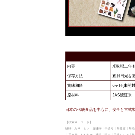
内容
米味噌二年も
保存方法
直射日光を
賞味期限
6ヶ月(未開封
原材料
JAS認証
日本の伝統食品を中心に、安全と古式
【検索キーワード】
味噌┃みそ┃ミソ┃赤味噌┃手造り┃無農薬┃無添
┃手土産┃おもたせ┃通販┃販売┃美味しんぼ┃故