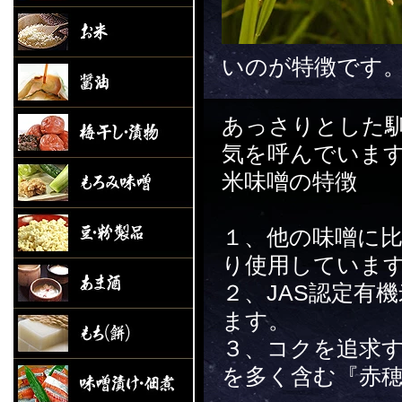
いのが特徴です
あっさりとした
気を呼んでいま
米味噌の特徴
１、他の味噌に
り使用していま
２、JAS認定有
ます。
３、コクを追求
を多く含む『赤