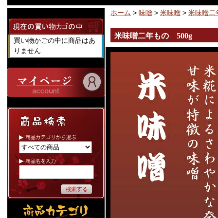
ホーム
>
味噌
>
米味噌
>
米味噌二年
米味噌二年もの 500g
買い物かごの中に商品はあ
りません