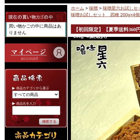
ホーム
>
味噌
>
味噌星六お試しセ
味噌お試しセット 四種 200g×4個
買い物かごの中に商品はあ
【初回限定】【夏季送料36
りません
200g×4個(選択)