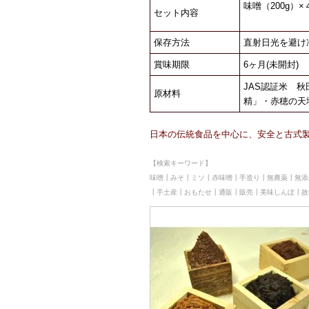
味噌（200g）×
セット内容
保存方法
直射日光を避け
賞味期限
6ヶ月(未開封)
JAS認証米 
原材料
精」・赤穂の天
日本の伝統食品を中心に、安全と古式
【検索キーワード】
味噌┃みそ┃ミソ┃赤味噌┃手造り┃無農薬┃無添
┃手土産┃おもたせ┃通販┃販売┃美味しんぼ┃故