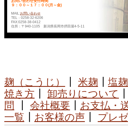
お問い合わせ受付時間
９：００～１７：００(月～金)
MAIL:
お問い合わせ
TEL：0258-32-6206
FAX:0258-38-0412
住所：〒940-1105 新潟県長岡市摂田屋4-5-11
麹（こうじ）
┃
米麹
┃
塩麹
焼き方
┃
卸売りについて
問
┃
会社概要
┃
お支払・
一覧
┃
お客様の声
┃
プレ